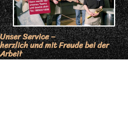
Unser Service –
herzlich und mit Freude bei der
Arbeit
Wissen woher es kommt und was drin steckt. Das ist
heutzutage wichtiger denn je. Deshalb stehen unsere
Mitarbeiter bei Fragen jederzeit mit Rat und Tat zur Seite. Und
eins ist sicher: Egal ob Sie sich früh am Morgen leckeres,
frisches Brot oder kurz vor dem Nachmittagskaffee ein
saftiges Stück Kuchen holen, Sie werden mit einem Lächeln
begrüßt.
Zum Team